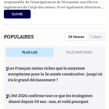
responsable de l’enseignement de l'économie aux élèves-
ingénieurs du Corps des mines. Il est également directeur
de la revue
Sociétal
, la revue de l’Institut de l’entreprise, et
SUIVRE
auteur de plusieurs ouvrages sur l'économie, en particulier
américaine.
POPULAIRES
24 Heures
7 Jours
PLUS LUS
PLUS PARTAGES
1
Les Français moins riches que la moyenne
européenne pour la 3e année consécutive : jusqu'où
ira le grand déclassement ?
2
L’été 2026 confirme tout ce que les écologistes
disent depuis 50 ans : non, et voilà pourquoi