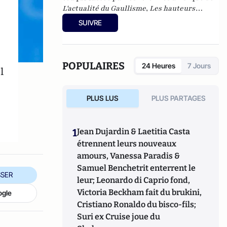
L'actualité du Gaullisme
,
Les hauteurs
béantes de l'Europe
,
Les nouveaux féodaux
,
SUIVRE
Gnose et gnostiques des origines à nos jours
.
POPULAIRES
24 Heures
7 Jours
l
PLUS LUS
PLUS PARTAGES
1
Jean Dujardin & Laetitia Casta
étrennent leurs nouveaux
amours, Vanessa Paradis &
Samuel Benchetrit enterrent le
SER
leur; Leonardo di Caprio fond,
Victoria Beckham fait du brukini,
ogle
Cristiano Ronaldo du bisco-fils;
Suri ex Cruise joue du