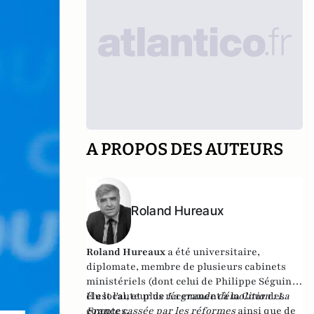
A PROPOS DES AUTEURS
Roland Hureaux
Roland Hureaux
a été universitaire,
diplomate, membre de plusieurs cabinets
ministériels (dont celui de Philippe Séguin),
élu local, et plus récemment à la Cour des
Il est l'auteur de
La grande démolition : La
comptes.
France cassée par les réformes
ainsi que de