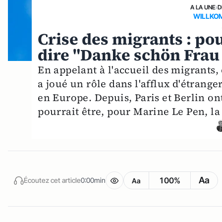
A LA UNE
›
D
WILLKO
Crise des migrants : po
dire "Danke schön Frau
En appelant à l'accueil des migrants
a joué un rôle dans l'afflux d'étrang
en Europe. Depuis, Paris et Berlin on
pourrait être, pour Marine Le Pen, la
Aa
100%
Écoutez cet article
0:00min
Aa