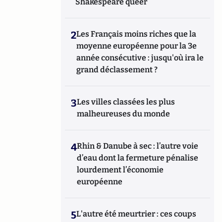
Shakespeare queer
2
Les Français moins riches que la
moyenne européenne pour la 3e
année consécutive : jusqu'où ira le
grand déclassement ?
3
Les villes classées les plus
malheureuses du monde
4
Rhin & Danube à sec : l’autre voie
d’eau dont la fermeture pénalise
lourdement l’économie
européenne
5
L'autre été meurtrier : ces coups