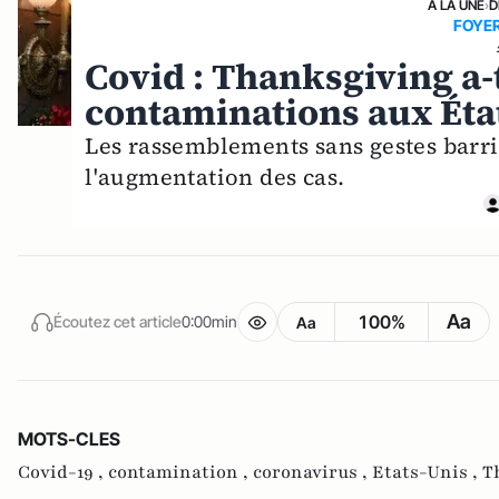
A LA UNE
›
D
FOYE
Covid : Thanksgiving a-
contaminations aux État
Les rassemblements sans gestes barr
l'augmentation des cas.
Aa
100%
Écoutez cet article
0:00min
Aa
MOTS-CLES
Covid-19 ,
contamination ,
coronavirus ,
Etats-Unis ,
T