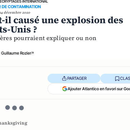
ÉCRYPTAGES
›
INTERNATIONAL
R DE CONTAMINATION
24 décembre 2020
t-il causé une explosion des
s-Unis ?
ières pourraient expliquer ou non
Guillaume Rozier
PARTAGER
CLAS
Ajouter Atlantico en favori sur Go
hanksgiving