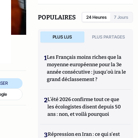
POPULAIRES
24 Heures
7 Jours
PLUS LUS
PLUS PARTAGES
1
Les Français moins riches que la
moyenne européenne pour la 3e
année consécutive : jusqu'où ira le
grand déclassement ?
SER
ogle
2
L’été 2026 confirme tout ce que
les écologistes disent depuis 50
ans : non, et voilà pourquoi
3
Répression en Iran : ce qui s'est