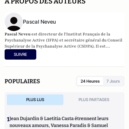
A PROPOS DES AUTEURS
Pascal Neveu
Pascal Neveu
est directeur de l'Institut Français de la
Psychanalyse Active (IFPA) et secrétaire général du
Conseil
Supérieur de la Psychanalyse Active
(CSDPA). Il est
responsable national de la cellule de soutien psychologique
SUIVRE
au sein de l’
Œuvre des Pupilles Orphelins des Sapeurs-
Pompiers de France
(ODP).
POPULAIRES
24 Heures
7 Jours
PLUS LUS
PLUS PARTAGES
1
Jean Dujardin & Laetitia Casta étrennent leurs
nouveaux amours, Vanessa Paradis & Samuel