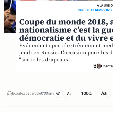
A LA UNE
›
D
ON EST CHAMPIONS !
Coupe du monde 2018, all
nationalisme c’est la gue
démocratie et du vivre
Événement sportif extrêmement média
jeudi en Russie. L'occasion pour les 
"sortir les drapeaux".
Chantal
Aa
100%
Écoutez cet article
0:00min
Aa