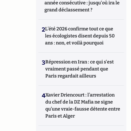
année consécutive : jusqu'où ira le
ou l’histoire des relations internationales et
des conflits contemporains. Il écrit en ce
grand déclassement ?
moment une biographie de Benjamin
Disraëli.
2
L’été 2026 confirme tout ce que
les écologistes disent depuis 50
ans : non, et voilà pourquoi
3
Répression en Iran : ce qui s'est
vraiment passé pendant que
Paris regardait ailleurs
4
Xavier Driencourt : l’arrestation
du chef de la DZ Mafia ne signe
qu’une vraie-fausse détente entre
Paris et Alger