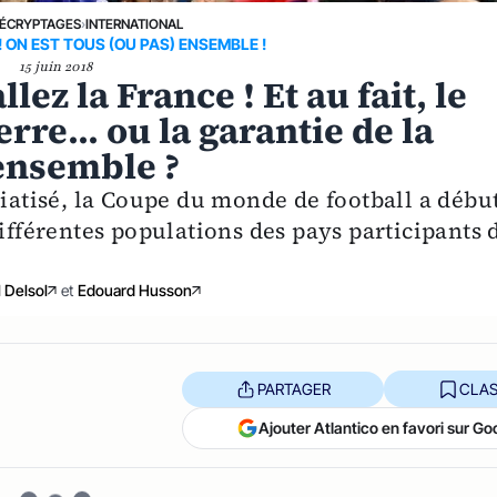
ÉCRYPTAGES
›
INTERNATIONAL
 ON EST TOUS (OU PAS) ENSEMBLE !
15 juin 2018
ez la France ! Et au fait, le
rre... ou la garantie de la
 ensemble ?
tisé, la Coupe du monde de football a débu
différentes populations des pays participants 
 Delsol
et
Edouard Husson
PARTAGER
CLAS
Ajouter Atlantico en favori sur Go