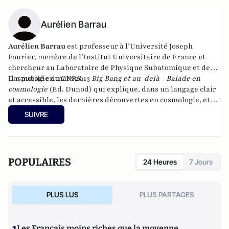
Aurélien Barrau
Aurélien Barrau
est professeur à l’Université Joseph
Fourier, membre de l’Institut Universitaire de France et
chercheur au Laboratoire de Physique Subatomique et de
Cosmologie du CNRS.
Il a publié en mars 2013
Big Bang et au-delà - Balade en
cosmologie
(Ed. Dunod) qui explique, dans un langage clair
et accessible, les dernières découvertes en cosmologie, et
des
Univers multiples
paru chez Dunod en 2014.
SUIVRE
POPULAIRES
24 Heures
7 Jours
PLUS LUS
PLUS PARTAGES
Les Français moins riches que la moyenne