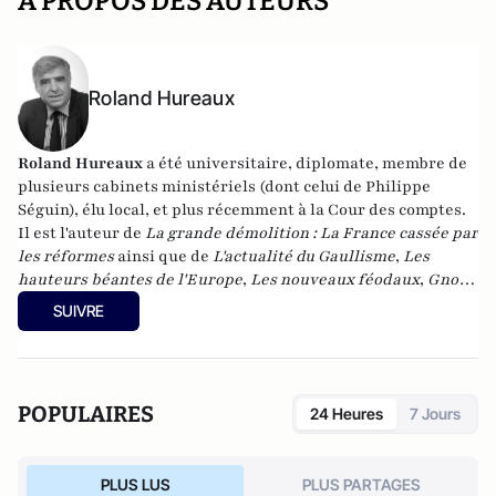
A PROPOS DES AUTEURS
Roland Hureaux
Roland Hureaux
a été universitaire, diplomate, membre de
plusieurs cabinets ministériels (dont celui de Philippe
Séguin), élu local, et plus récemment à la Cour des comptes.
Il est l'auteur de
La grande démolition : La France cassée par
les réformes
ainsi que de
L'actualité du Gaullisme
,
Les
hauteurs béantes de l'Europe
,
Les nouveaux féodaux
,
Gnose
et gnostiques des origines à nos jours
.
SUIVRE
POPULAIRES
24 Heures
7 Jours
PLUS LUS
PLUS PARTAGES