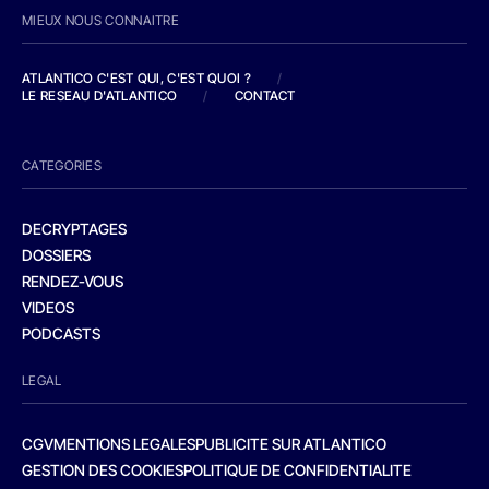
MIEUX NOUS CONNAITRE
ATLANTICO C'EST QUI, C'EST QUOI ?
/
LE RESEAU D'ATLANTICO
/
CONTACT
CATEGORIES
DECRYPTAGES
DOSSIERS
RENDEZ-VOUS
VIDEOS
PODCASTS
LEGAL
CGV
MENTIONS LEGALES
PUBLICITE SUR ATLANTICO
GESTION DES COOKIES
POLITIQUE DE CONFIDENTIALITE