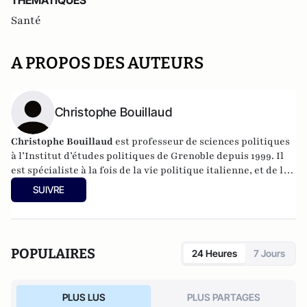
THEMATIQUES
Santé
A PROPOS DES AUTEURS
Christophe Bouillaud
Christophe Bouillaud
est professeur de sciences politiques
à l’Institut d’études politiques de Grenoble depuis 1999. Il
est spécialiste à la fois de la vie politique italienne, et de la
vie politique européenne, en particulier sous l’angle des
SUIVRE
partis.
POPULAIRES
24 Heures
7 Jours
PLUS LUS
PLUS PARTAGES