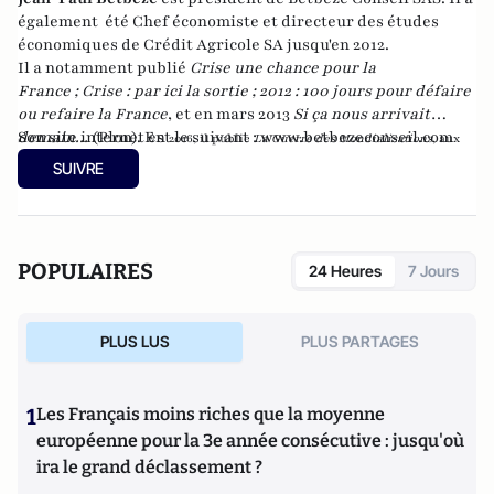
également été Chef économiste et directeur des études
économiques de Crédit Agricole SA jusqu'en 2012.
Il a notamment publié
Crise une chance pour la
France
;
Crise : par ici la sortie
;
2012 : 100 jours pour défaire
ou refaire la France
, et en mars 2013
Si ça nous arrivait
demain...
Son site internet est le suivant :
(Plon). En
www.betbezeconseil.com
2016, il publie
La Guerre des Mondialisations
, aux
et en 2017 "La France, ce malade imaginaire"
éditions
Economica
SUIVRE
chez le même éditeur.
POPULAIRES
24 Heures
7 Jours
PLUS LUS
PLUS PARTAGES
1
Les Français moins riches que la moyenne
européenne pour la 3e année consécutive : jusqu'où
ira le grand déclassement ?