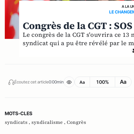
A LA U
LE CHANGEM
Congrès de la CGT : SO
Le congrès de la CGT s'ouvrira ce 13 
syndicat qui a pu être révélé par le 
Aa
100%
Écoutez cet article
0:00min
Aa
MOTS-CLES
syndicats ,
syndicalisme ,
Congrès