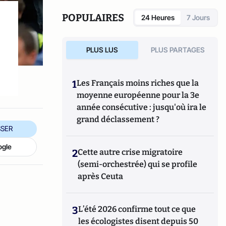
POPULAIRES
24 Heures
7 Jours
PLUS LUS
PLUS PARTAGES
1
Les Français moins riches que la
moyenne européenne pour la 3e
année consécutive : jusqu'où ira le
grand déclassement ?
SER
ogle
2
Cette autre crise migratoire
(semi-orchestrée) qui se profile
après Ceuta
3
L’été 2026 confirme tout ce que
les écologistes disent depuis 50