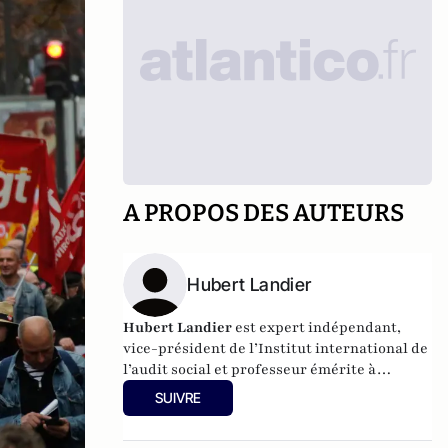
A PROPOS DES AUTEURS
Hubert Landier
Hubert Landier
est expert indépendant,
vice-président de l’Institut international de
l’audit social et professeur émérite à
l’Académie du travail et de relations sociales
SUIVRE
(Moscou).