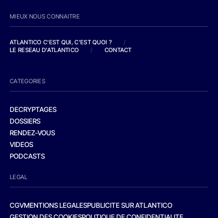
MIEUX NOUS CONNAITRE
ATLANTICO C'EST QUI, C'EST QUOI ?
/
LE RESEAU D'ATLANTICO
/
CONTACT
CATEGORIES
DECRYPTAGES
DOSSIERS
RENDEZ-VOUS
VIDEOS
PODCASTS
LEGAL
CGV
MENTIONS LEGALES
PUBLICITE SUR ATLANTICO
GESTION DES COOKIES
POLITIQUE DE CONFIDENTIALITE