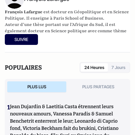
François Lafargue
est docteur en Géopolitique et en Science
Politique. Il enseigne à Paris School of Business.
Auteur d’une thèse portant sur l’Afrique du Sud, il est
également docteur en Science politique avec comme thème
de recherche la stratégie des Etats-Unis devant la
SUIVRE
vulnérabilité énergétique de la Chine. Ses travaux portent
principalement sur les enjeux énergétiques en Asie et en
Afrique et les relations sino-africaines.
Son dernier ouvrage :
La Guerre Mondiale du pétrole
POPULAIRES
24 Heures
7 Jours
(Ellipses, 2008)
PLUS LUS
PLUS PARTAGES
1
Jean Dujardin & Laetitia Casta étrennent leurs
nouveaux amours, Vanessa Paradis & Samuel
Benchetrit enterrent le leur; Leonardo di Caprio
fond, Victoria Beckham fait du brukini, Cristiano