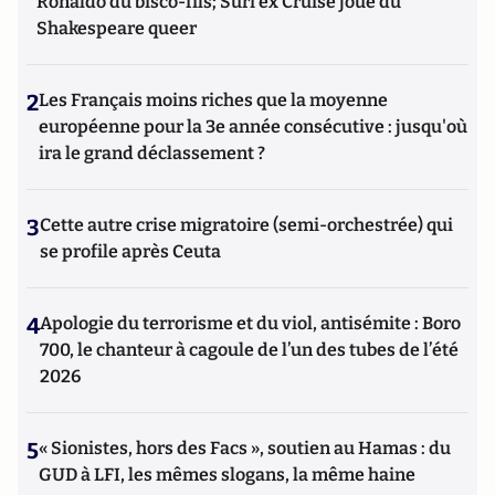
Ronaldo du bisco-fils; Suri ex Cruise joue du
Shakespeare queer
2
Les Français moins riches que la moyenne
européenne pour la 3e année consécutive : jusqu'où
ira le grand déclassement ?
3
Cette autre crise migratoire (semi-orchestrée) qui
se profile après Ceuta
4
Apologie du terrorisme et du viol, antisémite : Boro
700, le chanteur à cagoule de l’un des tubes de l’été
2026
5
« Sionistes, hors des Facs », soutien au Hamas : du
GUD à LFI, les mêmes slogans, la même haine