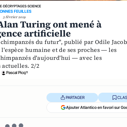
NE
›
DÉCRYPTAGES
›
SCIENCE
ONNES FEUILLES
3 février 2019
Alan Turing ont mené à
ence artificielle
es chimpanzés du futur", publié par Odile Jacob
 l'espèce humaine et de ses proches ― les
chimpanzés d'aujourd'hui ― avec les
 actuelles. 2/2
Pascal Picq
PARTAGER
CLAS
Ajouter Atlantico en favori sur Go