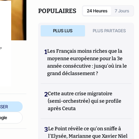
POPULAIRES
24 Heures
7 Jours
PLUS LUS
PLUS PARTAGES
,
1
Les Français moins riches que la
moyenne européenne pour la 3e
année consécutive : jusqu'où ira le
grand déclassement ?
2
Cette autre crise migratoire
(semi-orchestrée) qui se profile
SER
après Ceuta
ogle
3
Le Point révèle ce qu'on sniffe à
l'Elysée, Marianne que Xavier Niel