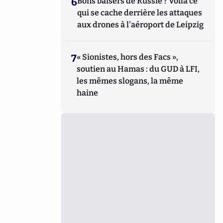
6
Bons baisers de Russie ? Voilà ce
qui se cache derrière les attaques
aux drones à l'aéroport de Leipzig
7
« Sionistes, hors des Facs »,
soutien au Hamas : du GUD à LFI,
les mêmes slogans, la même
haine