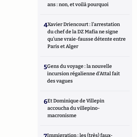
ans : non, et voilà pourquoi
4
Xavier Driencourt : l’arrestation
du chef de la DZ Mafia ne signe
qu’une vraie-fausse détente entre
Paris et Alger
5
Gens du voyage : la nouvelle
incursion régalienne d'Attal fait
des vagues
6
Et Dominique de Villepin
accoucha du villepino-
macronisme
7
Immigration : les (très) faux-