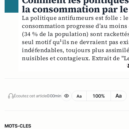
Comment les politiques
la consommation par le
La politique antifumeurs est folle : l
consommation progresse d’au moins 4
(34 % de la population) sont racketté
seul motif qu¹ils ne devraient pas ex
indéfendables, toujours plus assimilé
nuisibles et contagieux. Extrait de "L
Aa
100%
Écoutez cet article
0:00min
Aa
MOTS-CLES