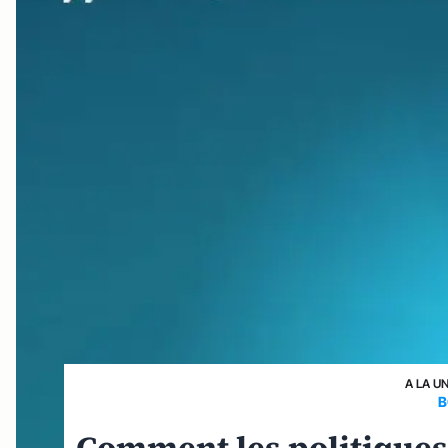
A LA U
B