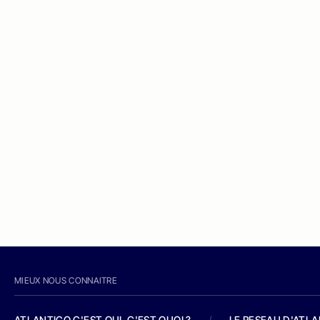
MIEUX NOUS CONNAITRE
ATLANTICO C'EST QUI, C'EST QUOI ?
/
LE RESEAU D'ATL