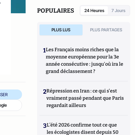
r
POPULAIRES
24 Heures
7 Jours
PLUS LUS
PLUS PARTAGES
u
1
Les Français moins riches que la
moyenne européenne pour la 3e
année consécutive : jusqu'où ira le
grand déclassement ?
2
Répression en Iran : ce qui s'est
SER
vraiment passé pendant que Paris
regardait ailleurs
ogle
3
L’été 2026 confirme tout ce que
les écologistes disent depuis 50