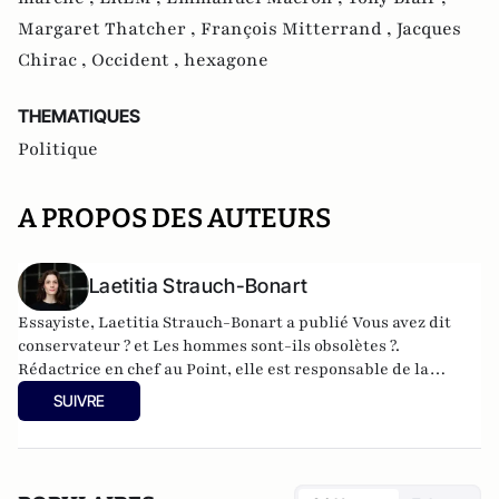
Margaret Thatcher ,
François Mitterrand ,
Jacques
Chirac ,
Occident ,
hexagone
THEMATIQUES
Politique
A PROPOS DES AUTEURS
Laetitia Strauch-Bonart
Essayiste, Laetitia Strauch-Bonart a publié Vous avez dit
conservateur ? et Les hommes sont-ils obsolètes ?.
Rédactrice en chef au Point, elle est responsable de la
rubrique « Débats » et de la veille d’idées « Phébé ».
SUIVRE