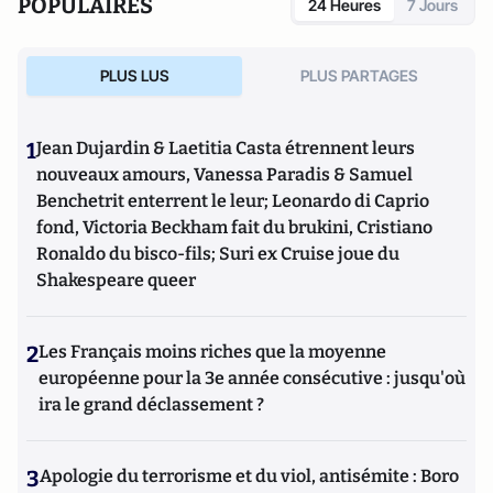
POPULAIRES
24 Heures
7 Jours
PLUS LUS
PLUS PARTAGES
1
Jean Dujardin & Laetitia Casta étrennent leurs
nouveaux amours, Vanessa Paradis & Samuel
Benchetrit enterrent le leur; Leonardo di Caprio
fond, Victoria Beckham fait du brukini, Cristiano
Ronaldo du bisco-fils; Suri ex Cruise joue du
Shakespeare queer
2
Les Français moins riches que la moyenne
européenne pour la 3e année consécutive : jusqu'où
ira le grand déclassement ?
3
Apologie du terrorisme et du viol, antisémite : Boro