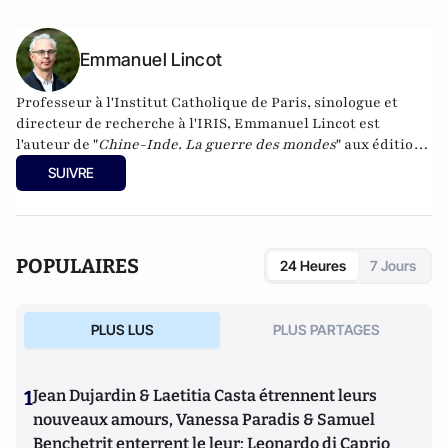
Emmanuel Lincot
Professeur à l'Institut Catholique de Paris, sinologue et
directeur de recherche à l'IRIS, Emmanuel Lincot est
l'auteur de "
Chine-Inde. La guerre des mondes
" aux éditions
Le Cerf (à paraître le 27 février).
SUIVRE
POPULAIRES
24 Heures
7 Jours
PLUS LUS
PLUS PARTAGES
1
Jean Dujardin & Laetitia Casta étrennent leurs
nouveaux amours, Vanessa Paradis & Samuel
Benchetrit enterrent le leur; Leonardo di Caprio