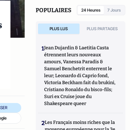
POPULAIRES
24 Heures
7 Jours
s
PLUS LUS
PLUS PARTAGES
1
Jean Dujardin & Laetitia Casta
étrennent leurs nouveaux
amours, Vanessa Paradis &
Samuel Benchetrit enterrent le
leur; Leonardo di Caprio fond,
Victoria Beckham fait du brukini,
Cristiano Ronaldo du bisco-fils;
Suri ex Cruise joue du
Shakespeare queer
SER
ogle
2
Les Français moins riches que la
moyenne européenne pour la 3e