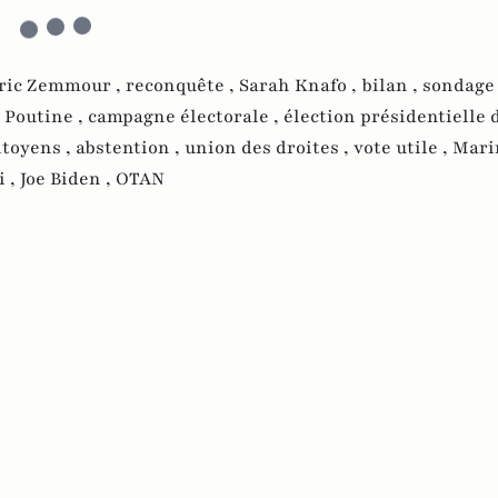
ric Zemmour ,
reconquête ,
Sarah Knafo ,
bilan ,
sondage
 Poutine ,
campagne électorale ,
élection présidentielle d
itoyens ,
abstention ,
union des droites ,
vote utile ,
Mari
i ,
Joe Biden ,
OTAN