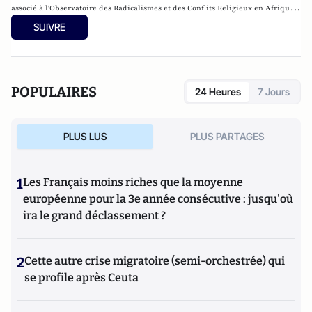
associé à l'Observatoire des Radicalismes et des Conflits Religieux en Afrique
(ORCRA), Centre d'Études des Religions (CER), UFR des Civilisations,Religions,
SUIVRE
Arts et Communication (CRAC), Université Gaston-Berger, Saint-Louis du
Sénégal.
POPULAIRES
24 Heures
7 Jours
PLUS LUS
PLUS PARTAGES
1
Les Français moins riches que la moyenne
européenne pour la 3e année consécutive : jusqu'où
ira le grand déclassement ?
2
Cette autre crise migratoire (semi-orchestrée) qui
se profile après Ceuta