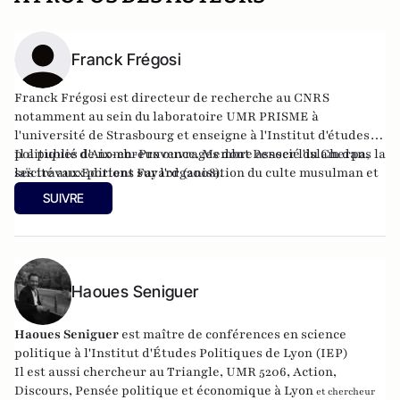
Franck Frégosi
Franck Frégosi est directeur de recherche au CNRS
notamment au sein du laboratoire UMR PRISME à
l'université de Strasbourg et enseigne à l'Institut d'études
politiques d'Aix-en-Provence. Membre associé du Cherpa,
Il a publié de nombreux ouvrages dont
Penser l'islam dans la
ses travaux portent sur l'organisation du culte musulman et
laïcité
aux Editions Fayard (2008).
les modes d'expression de l'islam dans l'espace européen.
SUIVRE
Haoues Seniguer
Haoues Seniguer
est maître de conférences en science
politique à l'Institut d'Études Politiques de Lyon (IEP)
Il est aussi chercheur au Triangle, UMR 5206, Action,
Discours, Pensée politique et économique à Lyon
et chercheur