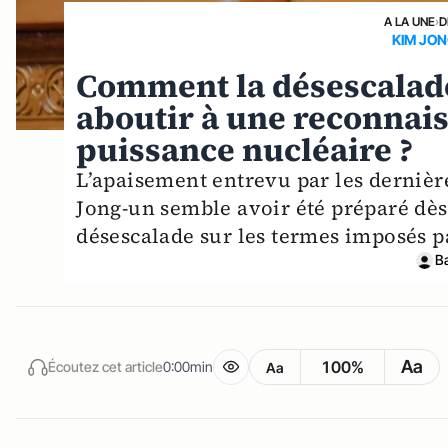
A LA UNE
›
D
KIM JON
Comment la désescalade
aboutir à une reconnais
puissance nucléaire ?
L’apaisement entrevu par les derniè
Jong-un semble avoir été préparé dès 
désescalade sur les termes imposés 
B
Aa
100%
Écoutez cet article
0:00min
Aa