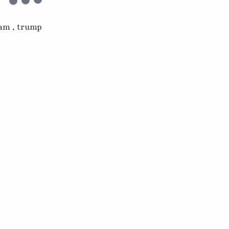
am ,
trump