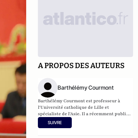
A PROPOS DES AUTEURS
Barthélémy Courmont
Barthélémy Courmont est professeur à
l'Université catholique de Lille et
spécialiste de l'Asie. Il a récemment publié
La Chine face au monde, chez Eyrolles.
SUIVRE