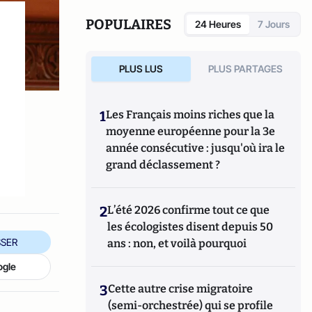
POPULAIRES
24 Heures
7 Jours
PLUS LUS
PLUS PARTAGES
1
Les Français moins riches que la
moyenne européenne pour la 3e
année consécutive : jusqu'où ira le
grand déclassement ?
2
L’été 2026 confirme tout ce que
les écologistes disent depuis 50
SER
ans : non, et voilà pourquoi
ogle
3
Cette autre crise migratoire
(semi-orchestrée) qui se profile