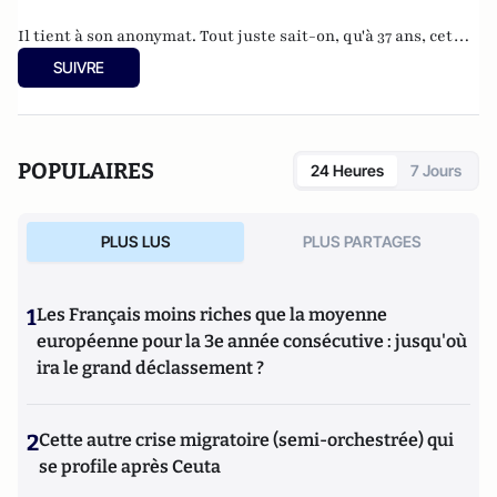
Il tient à son anonymat. Tout juste sait-on, qu'à 37 ans, cet
informaticien à l'humour acerbe habite en Belgique et
SUIVRE
travaille pour
"une grosse boutique qui produit, gère et
manipule beaucoup, beaucoup de documents".
POPULAIRES
24 Heures
7 Jours
PLUS LUS
PLUS PARTAGES
1
Les Français moins riches que la moyenne
européenne pour la 3e année consécutive : jusqu'où
ira le grand déclassement ?
2
Cette autre crise migratoire (semi-orchestrée) qui
se profile après Ceuta