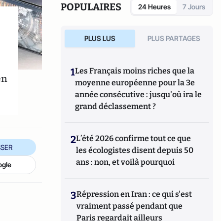
POPULAIRES
24 Heures
7 Jours
PLUS LUS
PLUS PARTAGES
1
Les Français moins riches que la
en
moyenne européenne pour la 3e
année consécutive : jusqu'où ira le
grand déclassement ?
2
L’été 2026 confirme tout ce que
SER
les écologistes disent depuis 50
ans : non, et voilà pourquoi
ogle
3
Répression en Iran : ce qui s'est
vraiment passé pendant que
Paris regardait ailleurs