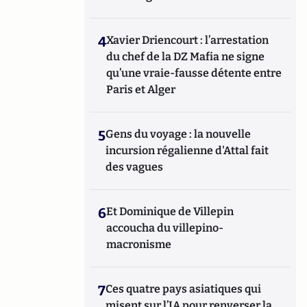
4
Xavier Driencourt : l’arrestation
du chef de la DZ Mafia ne signe
qu’une vraie-fausse détente entre
Paris et Alger
5
Gens du voyage : la nouvelle
incursion régalienne d'Attal fait
des vagues
6
Et Dominique de Villepin
accoucha du villepino-
macronisme
7
Ces quatre pays asiatiques qui
misent sur l’IA pour renverser la