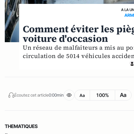
A LA U
ARM
Comment éviter les pièg
voiture d'occasion
Un réseau de malfaiteurs a mis au po
circulation de 5014 véhicules accident
Aa
100%
Écoutez cet article
0:00min
Aa
THEMATIQUES