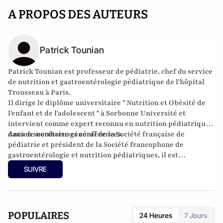
A PROPOS DES AUTEURS
Patrick Tounian
Patrick Tounian est professeur de pédiatrie, chef du service
de nutrition et gastroentérologie pédiatrique de l'hôpital
Trousseau à Paris.
Il dirige le diplôme universitaire " Nutrition et Obésité de
l'enfant et de l'adolescent " à Sorbonne Université et
intervient comme expert reconnu en nutrition pédiatrique
dans de nombreuses conférences.
Ancien secrétaire général de la Société française de
pédiatrie et président de la Société francophone de
gastroentérologie et nutrition pédiatriques, il est
actuellement président de l’Association des pédiatres de
SUIVRE
langue française. Il est l’auteur de nombreux livres et
publications scientifiques sur la nutrition et l'obésité de
l'enfant et de l'adolescent.
POPULAIRES
24 Heures
7 Jours