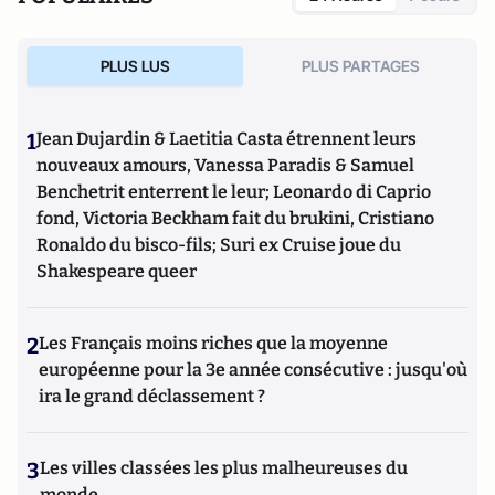
pénale
; publié aux éditions Valensin (2015),
La face cachée
de la justice
(Editions Valensin, 2016),
Que sais-je sur le
métier d'avocat en France
(PUF, 2017) et
La France des
PLUS LUS
PLUS PARTAGES
caïds
(Max Milo, 2020).
1
Jean Dujardin & Laetitia Casta étrennent leurs
nouveaux amours, Vanessa Paradis & Samuel
Benchetrit enterrent le leur; Leonardo di Caprio
fond, Victoria Beckham fait du brukini, Cristiano
Ronaldo du bisco-fils; Suri ex Cruise joue du
Shakespeare queer
2
Les Français moins riches que la moyenne
européenne pour la 3e année consécutive : jusqu'où
ira le grand déclassement ?
3
Les villes classées les plus malheureuses du
monde