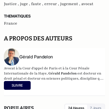
Justice ,
juge ,
faute ,
erreur ,
jugement ,
avocat
THEMATIQUES
France
A PROPOS DES AUTEURS
Gérald Pandelon
Avocat à la Cour d'appel de Paris et à la Cour Pénale
Internationale de la Haye,
Gérald Pandelon
est docteur en
droit pénal et docteur en sciences politiques, discipline qu'il
a enseignée pendant 15 ans. Gérald Pandelon est Président
SUIVRE
de l'Association française des professionnels de la justice et
du droit (AJPD). Diplômé de Sciences-Po, il est également
chargé d'enseignement. Il est l'auteur de
"Inquisition
française" (Editions Reinharc,
2025),
L'aveu en matière
POPULAIRES
24 Heures
7 Jours