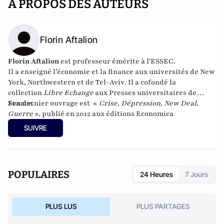
A PROPOS DES AUTEURS
Florin Aftalion
Florin Aftalion
est professeur émérite à l'ESSEC.
Il a enseigné l’économie et la finance aux universités
de New
York
,
Northwestern
et
de Tel-Aviv
. Il a cofondé la
collection
Libre Echange
aux
Presses universitaires de
France
Son dernier ouvrage est «
.
Crise, Dépression, New Deal,
Guerre
», publié en 2012 aux éditions Economica
SUIVRE
POPULAIRES
24 Heures
7 Jours
PLUS LUS
PLUS PARTAGES