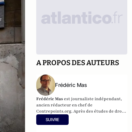
A PROPOS DES AUTEURS
Frédéric Mas
Frédéric Mas
est journaliste indépendant,
ancien rédacteur en chef de
Contrepoints.org. Après des études de droit
et de sciences politiques, il a obtenu un
SUIVRE
doctorat en philosophie politique
(Sorbonne-Universités).