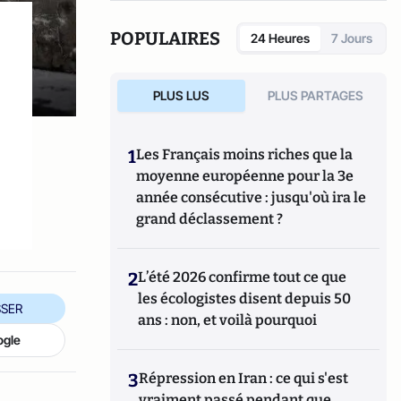
POPULAIRES
24 Heures
7 Jours
PLUS LUS
PLUS PARTAGES
1
Les Français moins riches que la
moyenne européenne pour la 3e
année consécutive : jusqu'où ira le
grand déclassement ?
2
L’été 2026 confirme tout ce que
les écologistes disent depuis 50
SER
ans : non, et voilà pourquoi
ogle
3
Répression en Iran : ce qui s'est
vraiment passé pendant que