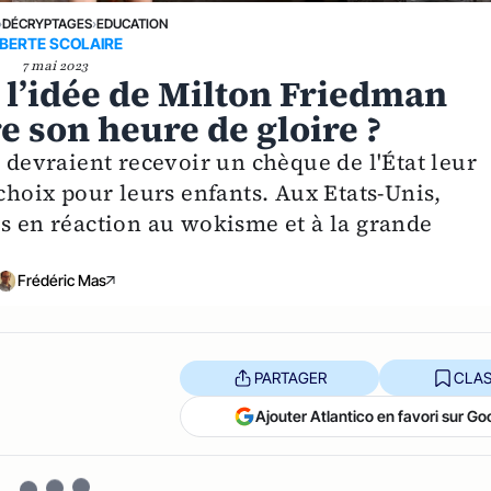
›
DÉCRYPTAGES
›
EDUCATION
IBERTE SCOLAIRE
7 mai 2023
i l’idée de Milton Friedman
re son heure de gloire ?
s devraient recevoir un chèque de l'État leur
 choix pour leurs enfants. Aux Etats-Unis,
is en réaction au wokisme et à la grande
Frédéric Mas
PARTAGER
CLAS
Ajouter Atlantico en favori sur Go