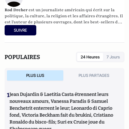
Rod Dreher
est un journaliste américain qui écrit sur la
politique, la culture, la religion et les affaires étrangères. Il
est l'auteur de plusieurs ouvrages, dont les best-sellers du
New York Times The Benedict Option (2017) et Live Not By
SUIVRE
Lies (2020), tous deux traduits dans plus de dix langues. Il
est directeur du projet de réseau de l'Institut du Danube à
Budapest, où il vit.
POPULAIRES
24 Heures
7 Jours
PLUS LUS
PLUS PARTAGES
1
Jean Dujardin & Laetitia Casta étrennent leurs
nouveaux amours, Vanessa Paradis & Samuel
Benchetrit enterrent le leur; Leonardo di Caprio
fond, Victoria Beckham fait du brukini, Cristiano
Ronaldo du bisco-fils; Suri ex Cruise joue du
Shakespeare queer