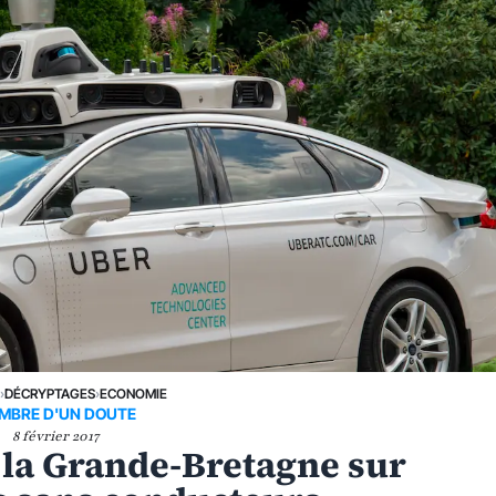
E
›
DÉCRYPTAGES
›
ECONOMIE
OMBRE D'UN DOUTE
8 février 2017
 la Grande-Bretagne sur