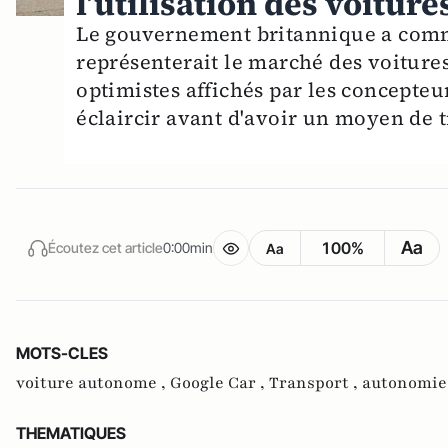
l’utilisation des voitur
Le gouvernement britannique a comm
représenterait le marché des voiture
optimistes affichés par les concepte
éclaircir avant d'avoir un moyen de 
Aa
100%
Écoutez cet article
0:00min
Aa
MOTS-CLES
voiture autonome ,
Google Car ,
Transport ,
autonomie
THEMATIQUES