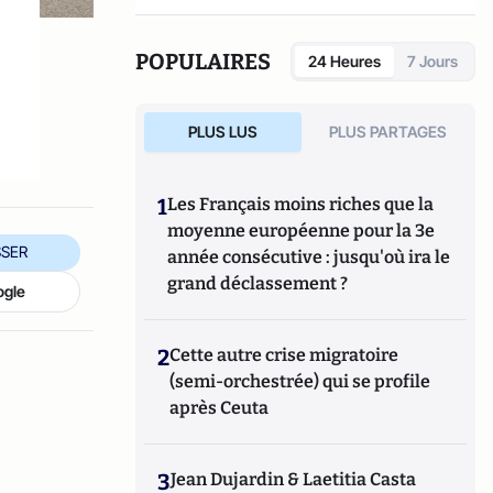
POPULAIRES
24 Heures
7 Jours
PLUS LUS
PLUS PARTAGES
1
Les Français moins riches que la
moyenne européenne pour la 3e
SER
année consécutive : jusqu'où ira le
grand déclassement ?
ogle
2
Cette autre crise migratoire
(semi-orchestrée) qui se profile
après Ceuta
3
Jean Dujardin & Laetitia Casta