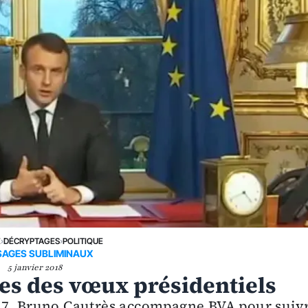
E
›
DÉCRYPTAGES
›
POLITIQUE
AGES SUBLIMINAUX
5 janvier 2018
res des vœux présidentiels
17, Bruno Cautrès accompagne BVA pour suiv