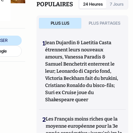
politique, le vote et les élections. Il a
POPULAIRES
24 Heures
7 Jours
développé d’autres directions de recherche
mettant en évidence les clivages sociaux et
politiques liés à l’Europe et à l’intégration
PLUS LUS
PLUS PARTAGES
européenne dans les électorats et les
opinions publiques. Il est notamment
l'auteur de
Les européens aiment-ils
SER
1
Jean Dujardin & Laetitia Casta
(toujours) l'Europe ?
(éditions de La
étrennent leurs nouveaux
ogle
Documentation Française, 2014) et
Histoire
amours, Vanessa Paradis &
d’une révolution électorale (2015-2018)
avec
Anne Muxel (Classiques Garnier, 2019).
Samuel Benchetrit enterrent le
leur; Leonardo di Caprio fond,
Victoria Beckham fait du brukini,
Cristiano Ronaldo du bisco-fils;
Suri ex Cruise joue du
Shakespeare queer
2
Les Français moins riches que la
moyenne européenne pour la 3e