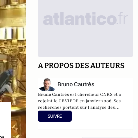
A PROPOS DES AUTEURS
Bruno Cautrès
Bruno Cautrès
est chercheur CNRS et a
rejoint le CEVIPOF en janvier 2006. Ses
recherches portent sur l’analyse des
comportements et des attitudes politiques.
SUIVRE
Au cours des années récentes, il a participé à
différentes recherches françaises ou
européennes portant sur la participation
re