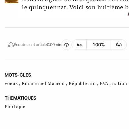
le quinquennat. Voici son huitième bi
Aa
100%
Écoutez cet article
0:00min
Aa
MOTS-CLES
voeux ,
Emmanuel Macron ,
Républicain ,
BVA ,
nation 
THEMATIQUES
Politique