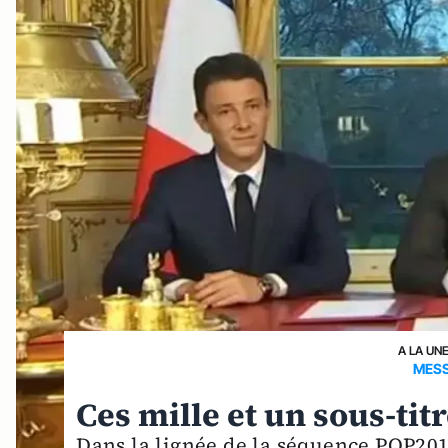
A LA UN
MESS
Ces mille et un sous-tit
Dans la lignée de la séquence POP20