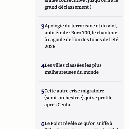
année consécutive : jusqu'où ira le
grand déclassement ?
3
Apologie du terrorisme et du viol,
antisémite : Boro 700, le chanteur
à cagoule de l’un des tubes de l’été
2026
4
Les villes classées les plus
malheureuses du monde
5
Cette autre crise migratoire
(semi-orchestrée) qui se profile
après Ceuta
6
Le Point révèle ce qu'on sniffe à