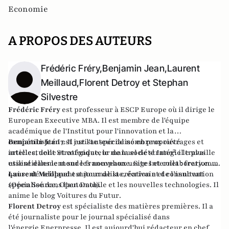
Economie
A PROPOS DES AUTEURS
Frédéric Fréry,Benjamin Jean,Laurent
Meillaud,Florent Detroy et Stephan
Silvestre
Frédéric Fréry
est professeur à ESCP Europe où il dirige le
European Executive MBA. Il est membre de l'équipe
académique de
l'Institut pour l'innovation et la
compétitivité I7
Benjamin Jean
est juriste spécialisé en propriété
. Il est l'auteur de nombreux ouvrages et
articles, dont
intellectuelle et cofondateur de la société
Stratégique
, le manuel de stratégie le plus
Inno³.
il travaille
utilisé dans le monde francophone. Site Internet :
essentiellement sur les nouveaux usages et collaborations
frery.com
.
qui se développent autour de la création et de l’innovation
Laurent Meillaud
est journaliste, écrivain et consultant
(Open Source, Open Data).
spécialisé dans l'automobile et les nouvelles technologies. Il
anime le blog
Voitures du Futur
.
Florent Detroy
est spécialiste des matières premières. Il a
été journaliste pour le journal spécialisé dans
l'énergie Enerpresse. Il est aujourd'hui rédacteur en chef de