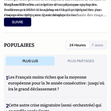
Matières à Profits, une lettre d'investissements sur les
Stephan Silvestre
est ingénieur en physique appliquée,
matières premières. Son blog sur la géopolitique des pays
Professeur à l'ESG Management School et spécialiste des
émergents :
risques énergétiques. Il est membre de la chaire des risques
http://energasie.blogspot.com/
énergétiques de l’ESG-MS et anime le blog
Risk Energy
.
SUIVRE
POPULAIRES
24 Heures
7 Jours
PLUS LUS
PLUS PARTAGES
1
Les Français moins riches que la moyenne
européenne pour la 3e année consécutive : jusqu'où
ira le grand déclassement ?
2
Cette autre crise migratoire (semi-orchestrée) qui