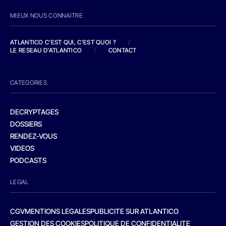
MIEUX NOUS CONNAITRE
ATLANTICO C'EST QUI, C'EST QUOI ?
/
LE RESEAU D'ATLANTICO
/
CONTACT
CATEGORIES
DECRYPTAGES
DOSSIERS
RENDEZ-VOUS
VIDEOS
PODCASTS
LEGAL
CGV
MENTIONS LEGALES
PUBLICITE SUR ATLANTICO
GESTION DES COOKIES
POLITIQUE DE CONFIDENTIALITE