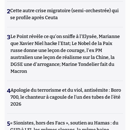
2
Cette autre crise migratoire (semi-orchestrée) qui
se profile après Ceuta
3
Le Point révèle ce qu'on sniffe à l'Elysée, Marianne
que Xavier Niel hacke l'Etat; Le Nobel de la Paix
russe donne une leçon de courage, l'ex PM
australien une leçon de réalisme sur la Chine, la
DGSE une d'arrogance; Marine Tondelier fait du
Macron
4
Apologie du terrorisme et du viol, antisémite : Boro
700, le chanteur à cagoule de l’un des tubes de l’été
2026
5
« Sionistes, hors des Facs », soutien au Hamas : du
GUD à LFI, les mêmes slogans, la même haine