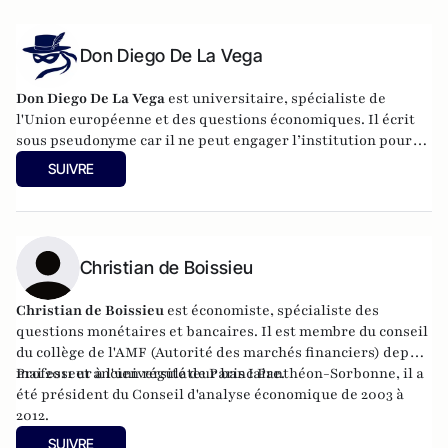
Don Diego De La Vega
Don Diego De La Vega
est universitaire, spécialiste de
l'Union européenne et des questions économiques. Il écrit
sous pseudonyme car il ne peut engager l’institution pour
laquelle il travaille.
SUIVRE
Christian de Boissieu
Christian de Boissieu
est économiste, spécialiste des
questions monétaires et bancaires. Il est membre du conseil
du collège de l'AMF (Autorité des marchés financiers) depuis
mai 2011 et ancien régulateur bancaire.
Professeur à l'université de Paris I Panthéon-Sorbonne, il a
été président du Conseil d'analyse économique de 2003 à
2012.
SUIVRE