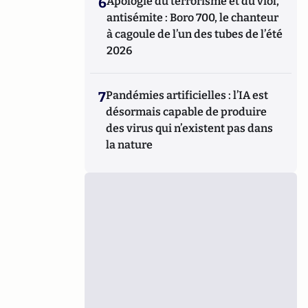
6
Apologie du terrorisme et du viol,
antisémite : Boro 700, le chanteur
à cagoule de l’un des tubes de l’été
2026
7
Pandémies artificielles : l’IA est
désormais capable de produire
des virus qui n’existent pas dans
la nature