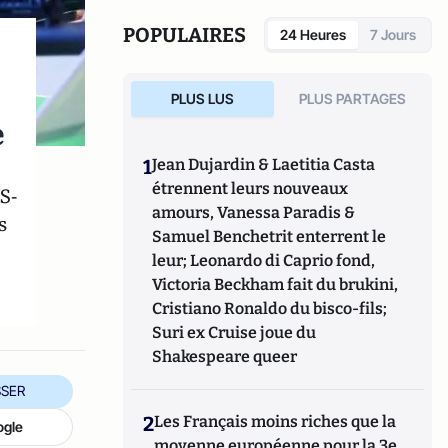
POPULAIRES
24 Heures
7 Jours
PLUS LUS
PLUS PARTAGES
e
1
Jean Dujardin & Laetitia Casta
étrennent leurs nouveaux
S-
amours, Vanessa Paradis &
s
Samuel Benchetrit enterrent le
leur; Leonardo di Caprio fond,
Victoria Beckham fait du brukini,
Cristiano Ronaldo du bisco-fils;
Suri ex Cruise joue du
Shakespeare queer
SER
2
Les Français moins riches que la
ogle
moyenne européenne pour la 3e