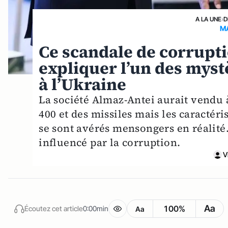
A LA UNE
›
D
MA
Ce scandale de corrupti
expliquer l’un des mystè
à l’Ukraine
La société Almaz-Antei aurait vendu 
400 et des missiles mais les caractér
se sont avérés mensongers en réalité.
influencé par la corruption.
V
Aa
100%
Écoutez cet article
0:00min
Aa