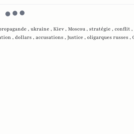
propagande ,
ukraine ,
Kiev ,
Moscou ,
stratégie ,
conflit ,
ation ,
dollars ,
accusations ,
Justice ,
oligarques russes ,