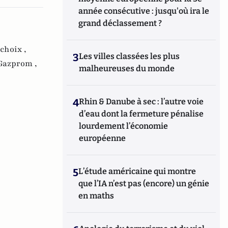
année consécutive : jusqu'où ira le
grand déclassement ?
choix ,
3
Les villes classées les plus
Gazprom ,
malheureuses du monde
4
Rhin & Danube à sec : l’autre voie
d’eau dont la fermeture pénalise
lourdement l’économie
européenne
5
L’étude américaine qui montre
que l’IA n’est pas (encore) un génie
en maths