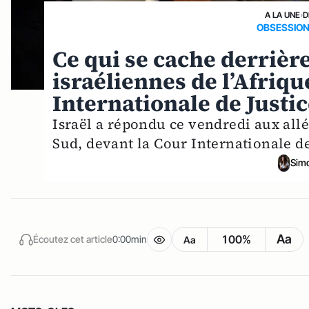
A LA UNE
›
D
OBSESSION
Ce qui se cache derrière
israéliennes de l’Afriqu
Internationale de Justi
Israël a répondu ce vendredi aux allé
Sud, devant la Cour Internationale de
Sim
Aa
100%
Écoutez cet article
0:00min
Aa