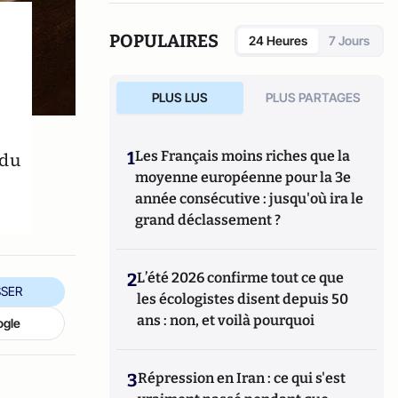
POPULAIRES
24 Heures
7 Jours
PLUS LUS
PLUS PARTAGES
 du
1
Les Français moins riches que la
moyenne européenne pour la 3e
année consécutive : jusqu'où ira le
grand déclassement ?
2
L’été 2026 confirme tout ce que
SER
les écologistes disent depuis 50
ans : non, et voilà pourquoi
ogle
3
Répression en Iran : ce qui s'est