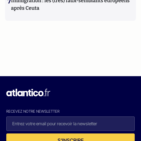
7
Immigration : les (très) faux-semblants européens
après Ceuta
RECEVEZ NOTRE NEWSLETTER
S'INSCRIRE