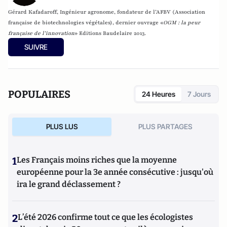
Gérard Kafadaroff, Ingénieur agronome, fondateur de l’AFBV (Association
française de biotechnologies végétales), dernier ouvrage «
OGM
: la peur
fran
ç
aise de l
’
innovation
» Editions Baudelaire 2013.
SUIVRE
POPULAIRES
24 Heures
7 Jours
PLUS LUS
PLUS PARTAGES
1
Les Français moins riches que la moyenne
européenne pour la 3e année consécutive : jusqu'où
ira le grand déclassement ?
2
L’été 2026 confirme tout ce que les écologistes