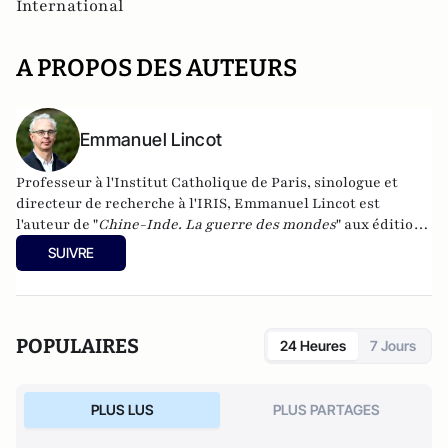
International
A PROPOS DES AUTEURS
Emmanuel Lincot
Professeur à l'Institut Catholique de Paris, sinologue et
directeur de recherche à l'IRIS, Emmanuel Lincot est
l'auteur de "
Chine-Inde. La guerre des mondes
" aux éditions
Le Cerf (à paraître le 27 février).
SUIVRE
POPULAIRES
24 Heures
7 Jours
PLUS LUS
PLUS PARTAGES