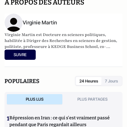
A PROPOS DES AUTEURS
Virginie Martin
Virginie Martin est Docteure en sciences politiques,
habilitée à Diriger des Recherches en sciences de gestion,
politiste, professeure à KEDGE Business School, co-
responsable du comité scientifique de la Revue Politique et
SUIVRE
Parlementaire.
POPULAIRES
24 Heures
7 Jours
PLUS LUS
PLUS PARTAGES
1
Répression en Iran : ce qui s'est vraiment passé
pendant que Paris regardait ailleurs