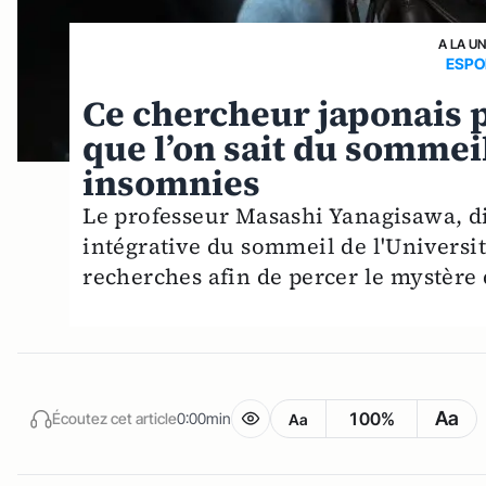
A LA U
ESPO
Ce chercheur japonais p
que l’on sait du sommeil
insomnies
Le professeur Masashi Yanagisawa, di
intégrative du sommeil de l'Universi
recherches afin de percer le mystèr
Aa
100%
Écoutez cet article
0:00min
Aa