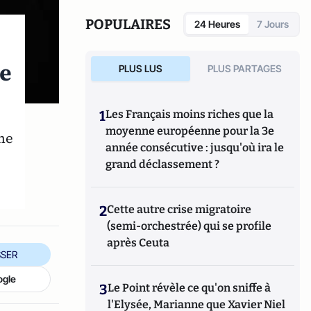
POPULAIRES
24 Heures
7 Jours
ce
PLUS LUS
PLUS PARTAGES
1
Les Français moins riches que la
moyenne européenne pour la 3e
ne
année consécutive : jusqu'où ira le
grand déclassement ?
2
Cette autre crise migratoire
(semi-orchestrée) qui se profile
après Ceuta
SER
ogle
3
Le Point révèle ce qu'on sniffe à
l'Elysée, Marianne que Xavier Niel