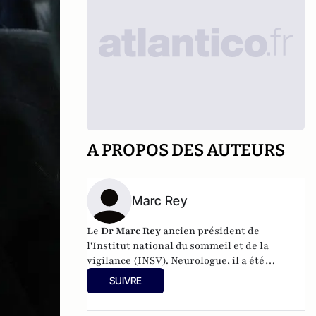
A PROPOS DES AUTEURS
Marc Rey
Le
Dr Marc Rey
ancien président de
l'
Institut national du sommeil et de la
vigilance
(INSV). Neurologue, il a été
responsable du Centre du Sommeil de
SUIVRE
l’Hôpital de la Timone – AP-HM à Marseille.