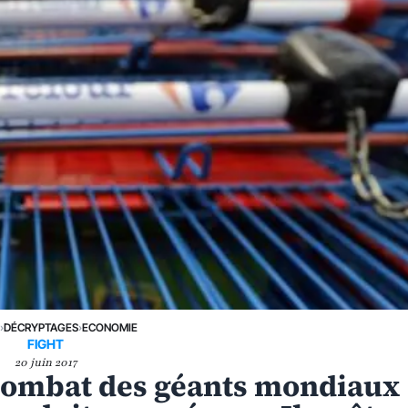
E
›
DÉCRYPTAGES
›
ECONOMIE
FIGHT
20 juin 2017
combat des géants mondiaux