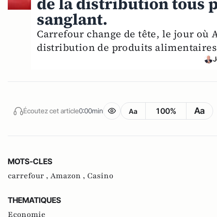
de la distribution tous p
sanglant.
Carrefour change de tête, le jour où
distribution de produits alimentaires 
J
Aa
100%
Écoutez cet article
0:00min
Aa
MOTS-CLES
carrefour ,
Amazon ,
Casino
THEMATIQUES
Economie