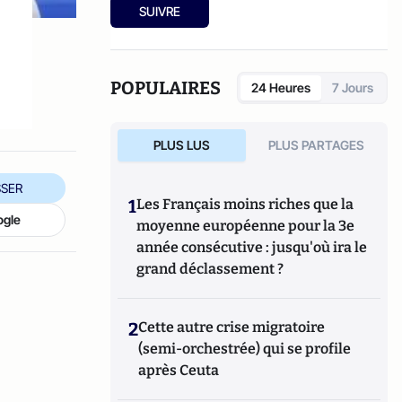
SUIVRE
POPULAIRES
24 Heures
7 Jours
PLUS LUS
PLUS PARTAGES
SER
1
Les Français moins riches que la
ogle
moyenne européenne pour la 3e
année consécutive : jusqu'où ira le
grand déclassement ?
2
Cette autre crise migratoire
(semi-orchestrée) qui se profile
après Ceuta