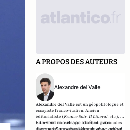
A PROPOS DES AUTEURS
Alexandre del Valle
Alexandre del Valle
est un géopolitologue et
essayiste franco-italien. Ancien
éditorialiste (
France Soir
,
Il Liberal
, etc.), il
Son dernier ouvrage, coécrit avec
intervient dans des institutions patronales
et européennes, et est chercheur associé au
Jacques Soppelsa,
Vers un choc global