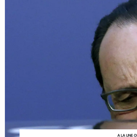
A LA UNE
›
D