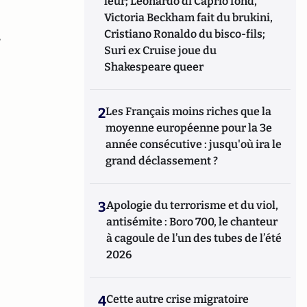
leur; Leonardo di Caprio fond,
Victoria Beckham fait du brukini,
Cristiano Ronaldo du bisco-fils;
,
Suri ex Cruise joue du
Shakespeare queer
2
Les Français moins riches que la
moyenne européenne pour la 3e
année consécutive : jusqu'où ira le
grand déclassement ?
3
Apologie du terrorisme et du viol,
antisémite : Boro 700, le chanteur
à cagoule de l’un des tubes de l’été
2026
4
Cette autre crise migratoire