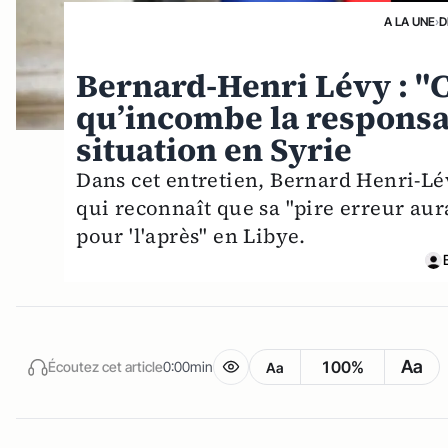
A LA UNE
›
D
Bernard-Henri Lévy : "
qu’incombe la responsab
situation en Syrie
Dans cet entretien, Bernard Henri-Lé
qui reconnaît que sa "pire erreur aura
pour 'l'après" en Libye.
Aa
100%
Écoutez cet article
0:00min
Aa