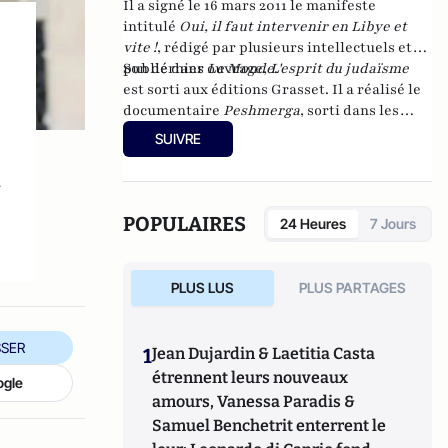
Il a signé le 16 mars 2011 le manifeste
intitulé
Oui, il faut intervenir en Libye et
vite !
, rédigé par plusieurs intellectuels et
publié dans
Son dernier ouvrage,
Le Monde
L'esprit du judaïsme
.
est sorti aux éditions Grasset. Il a réalisé le
documentaire
Peshmerga
, sorti dans les
salles en mai 2016.
SUIVRE
a
POPULAIRES
24 Heures
7 Jours
PLUS LUS
PLUS PARTAGES
SER
1
Jean Dujardin & Laetitia Casta
étrennent leurs nouveaux
ogle
amours, Vanessa Paradis &
Samuel Benchetrit enterrent le