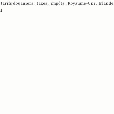
,
tarifs douaniers ,
taxes ,
impôts ,
Royaume-Uni ,
Irlande 
al