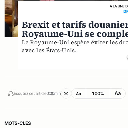
A LA UNE
›
D
D
Brexit et tarifs douanie
Royaume-Uni se comple
Le Royaume-Uni espère éviter les dr
avec les États-Unis.
Aa
100%
Écoutez cet article
0:00min
Aa
MOTS-CLES