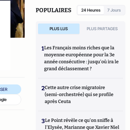
POPULAIRES
24 Heures
7 Jours
PLUS LUS
PLUS PARTAGES
1
Les Français moins riches que la
moyenne européenne pour la 3e
année consécutive : jusqu'où ira le
grand déclassement ?
2
Cette autre crise migratoire
SER
(semi-orchestrée) qui se profile
ogle
après Ceuta
3
Le Point révèle ce qu'on sniffe à
l'Elysée, Marianne que Xavier Niel