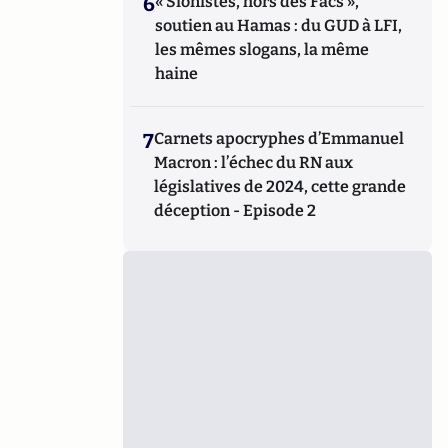
6
« Sionistes, hors des Facs »,
soutien au Hamas : du GUD à LFI,
les mêmes slogans, la même
haine
7
Carnets apocryphes d’Emmanuel
Macron : l’échec du RN aux
législatives de 2024, cette grande
déception - Episode 2