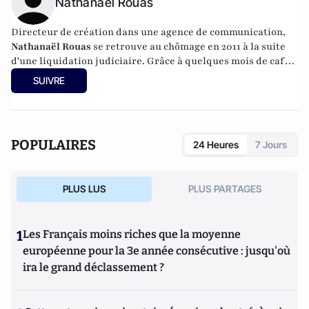
Nathanaël Rouas
Directeur de création dans une agence de communication,
Nathanaël Rouas
se retrouve au chômage en 2011 à la suite
d'une liquidation judiciaire. Grâce à quelques mois de cafés
pris en terrasse à 15 heures en semaine et à une déformation
SUIVRE
professionnelle qui le pousse à analyser la population qui
l'entoure, il identifie une nouvelle tribu, la sienne : les
bomeurs.
POPULAIRES
24 Heures
7 Jours
PLUS LUS
PLUS PARTAGES
1
Les Français moins riches que la moyenne
européenne pour la 3e année consécutive : jusqu'où
ira le grand déclassement ?