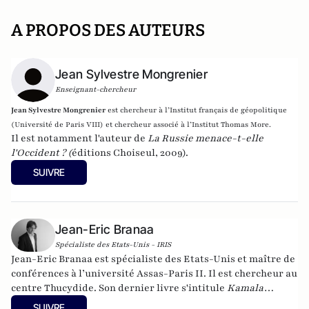
A PROPOS DES AUTEURS
Jean Sylvestre Mongrenier
Enseignant-chercheur
Jean Sylvestre Mongrenier
est c
hercheur à l’Institut français de géopolitique
(Université de Paris VIII) et c
hercheur associé à l’Institut Thomas More.
Il est notamment l'auteur de
La Russie menace-t-elle
l'Occident ?
(
éditions Choiseul, 2009).
SUIVRE
Jean-Eric Branaa
Spécialiste des Etats-Unis - IRIS
Jean-Eric Branaa est spécialiste des Etats-Unis et maître de
conférences à l’université Assas-Paris II. Il est chercheur au
centre Thucydide. Son dernier livre s'intitule
Kamala
Harris, l'Amérique du futur
(Nouveau Monde éditions,
SUIVRE