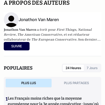
A PROPOS DES AUTEURS
Jonathon Van Maren
Jonathon Van Maren
a écrit pour
First Things
,
National
Review
,
The American Conservative
, et est rédacteur
collaborateur de
The European Conservative
. Son dernier
livre s'intitule
Prairie Lion : The Life & Times of Ted Byfield
.
SUIVRE
POPULAIRES
24 Heures
7 Jours
PLUS LUS
PLUS PARTAGES
1
Les Français moins riches que la moyenne
européenne pour la 3e année consécutive : jusqu'où