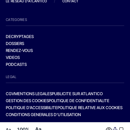
LE RESEAU D'ATLANTICO
/
CONTACT
CATEGORIES
DECRYPTAGES
DOSSIERS
RENDEZ-VOUS
VIDEOS
PODCASTS
LEGAL
CGV
MENTIONS LEGALES
PUBLICITE SUR ATLANTICO
GESTION DES COOKIES
POLITIQUE DE CONFIDENTIALITE
POLITIQUE D’ACCESSIBILITE
POLITIQUE RELATIVE AUX COOKIES
CONDITIONS GENERALES D’UTILISATION
Aa
100%
Aa