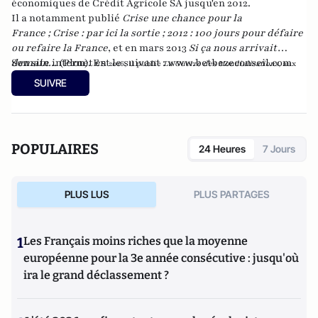
économiques de Crédit Agricole SA jusqu'en 2012.
Il a notamment publié
Crise une chance pour la
France
;
Crise : par ici la sortie
;
2012 : 100 jours pour défaire
ou refaire la France
, et en mars 2013
Si ça nous arrivait
demain...
Son site internet est le suivant :
(Plon). En
www.betbezeconseil.com
2016, il publie
La Guerre des Mondialisations
, aux
et en 2017 "La France, ce malade imaginaire"
éditions
Economica
SUIVRE
chez le même éditeur.
POPULAIRES
24 Heures
7 Jours
PLUS LUS
PLUS PARTAGES
1
Les Français moins riches que la moyenne
européenne pour la 3e année consécutive : jusqu'où
ira le grand déclassement ?