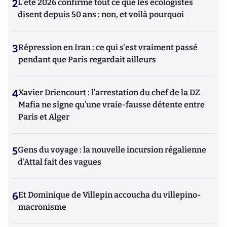
2
L’été 2026 confirme tout ce que les écologistes
disent depuis 50 ans : non, et voilà pourquoi
3
Répression en Iran : ce qui s'est vraiment passé
pendant que Paris regardait ailleurs
4
Xavier Driencourt : l’arrestation du chef de la DZ
Mafia ne signe qu’une vraie-fausse détente entre
Paris et Alger
5
Gens du voyage : la nouvelle incursion régalienne
d'Attal fait des vagues
6
Et Dominique de Villepin accoucha du villepino-
macronisme