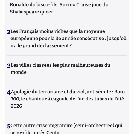
chaque mois pendant dix ans une chronique litt. pour le
Ronaldo du bisco-fils; Suri ex Cruise joue du
mensuel "Service Littéraire". Annick Geille remet
Shakespeare queer
depuis huit ans à Atlantico une chronique vouée à la
littérature et à ceux qui la font : « Atlantico-Litterati ».
2
Les Français moins riches que la moyenne
européenne pour la 3e année consécutive : jusqu'où
ira le grand déclassement ?
3
Les villes classées les plus malheureuses du
monde
4
Apologie du terrorisme et du viol, antisémite : Boro
700, le chanteur à cagoule de l’un des tubes de l’été
2026
5
Cette autre crise migratoire (semi-orchestrée) qui
se profile après Ceuta