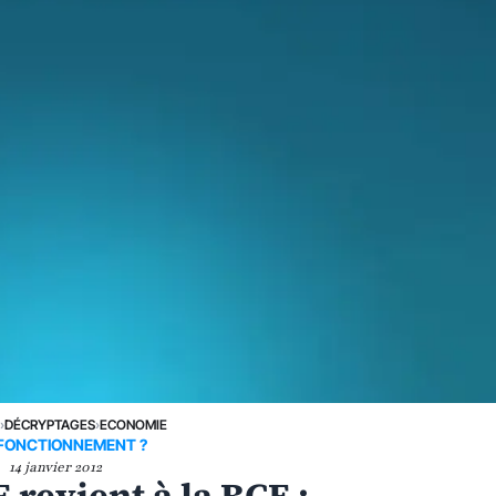
E
›
DÉCRYPTAGES
›
ECONOMIE
FONCTIONNEMENT ?
14 janvier 2012