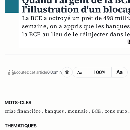
Quand l'argent de la BCE
l'illustration d'un blo
La BCE a octroyé un prêt de 498 milli
semaine, on a appris que les banques 
la BCE au lieu de le réinjecter dans 
Aa
100%
Écoutez cet article
0:00min
Aa
MOTS-CLES
crise financière ,
banques ,
monnaie ,
BCE ,
zone euro 
THEMATIQUES