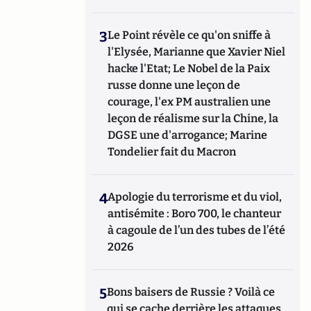
3
Le Point révèle ce qu'on sniffe à
l'Elysée, Marianne que Xavier Niel
hacke l'Etat; Le Nobel de la Paix
russe donne une leçon de
courage, l'ex PM australien une
leçon de réalisme sur la Chine, la
DGSE une d'arrogance; Marine
Tondelier fait du Macron
4
Apologie du terrorisme et du viol,
antisémite : Boro 700, le chanteur
à cagoule de l’un des tubes de l’été
2026
5
Bons baisers de Russie ? Voilà ce
qui se cache derrière les attaques