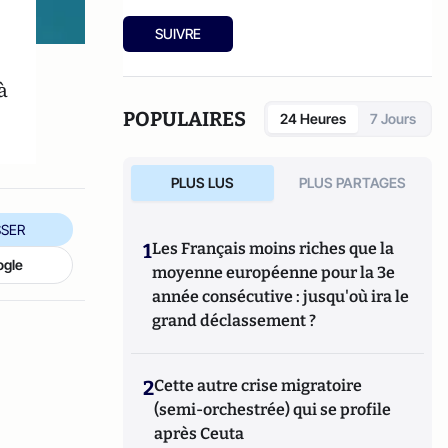
SUIVRE
à
POPULAIRES
24 Heures
7 Jours
PLUS LUS
PLUS PARTAGES
SER
1
Les Français moins riches que la
ogle
moyenne européenne pour la 3e
année consécutive : jusqu'où ira le
grand déclassement ?
2
Cette autre crise migratoire
(semi-orchestrée) qui se profile
après Ceuta