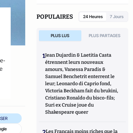
POPULAIRES
24 Heures
7 Jours
PLUS LUS
PLUS PARTAGES
1
Jean Dujardin & Laetitia Casta
e-
étrennent leurs nouveaux
e
amours, Vanessa Paradis &
Samuel Benchetrit enterrent le
leur; Leonardo di Caprio fond,
Victoria Beckham fait du brukini,
Cristiano Ronaldo du bisco-fils;
Suri ex Cruise joue du
Shakespeare queer
SER
ogle
2
Les Français moins riches que la