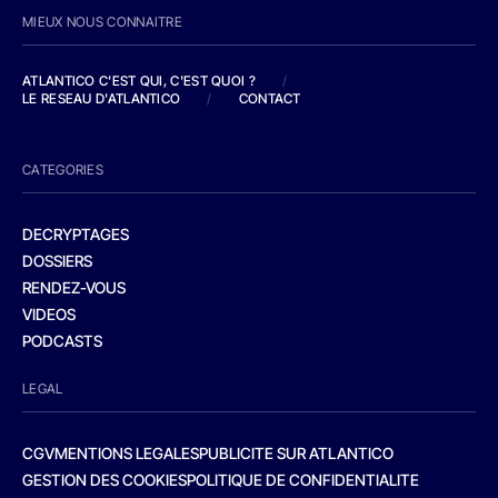
MIEUX NOUS CONNAITRE
ATLANTICO C'EST QUI, C'EST QUOI ?
/
LE RESEAU D'ATLANTICO
/
CONTACT
CATEGORIES
DECRYPTAGES
DOSSIERS
RENDEZ-VOUS
VIDEOS
PODCASTS
LEGAL
CGV
MENTIONS LEGALES
PUBLICITE SUR ATLANTICO
GESTION DES COOKIES
POLITIQUE DE CONFIDENTIALITE