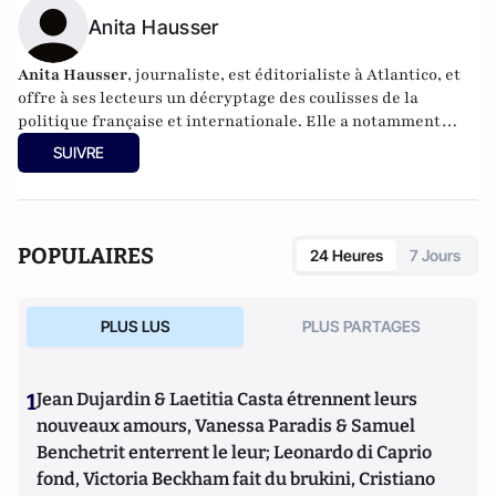
Anita Hausser
Anita Hausser
, journaliste, est éditorialiste à Atlantico, et
offre à ses lecteurs un décryptage des coulisses de la
politique française et internationale. Elle a notamment
publié
Sarkozy, itinéraire d'une ambition
(Editions
SUIVRE
l'Archipel, 2003). Elle a également réalisé les documentaires
Femme députée, un homme comme les autres ?
(2014) et
Bruno Le Maire, l'Affranchi
(2015).
POPULAIRES
24 Heures
7 Jours
PLUS LUS
PLUS PARTAGES
1
Jean Dujardin & Laetitia Casta étrennent leurs
nouveaux amours, Vanessa Paradis & Samuel
Benchetrit enterrent le leur; Leonardo di Caprio
fond, Victoria Beckham fait du brukini, Cristiano