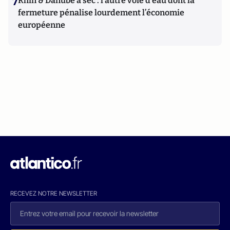
7
Rhin & Danube à sec : l’autre voie d’eau dont la
fermeture pénalise lourdement l’économie
européenne
RECEVEZ NOTRE NEWSLETTER